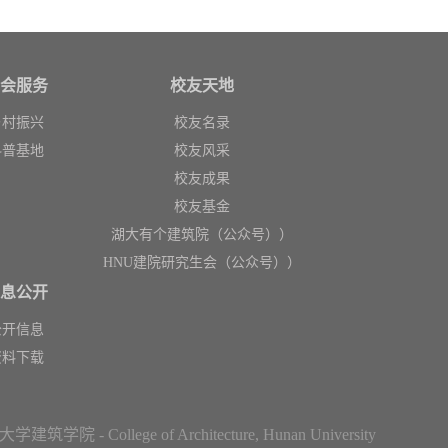
会服务
校友天地
乡村振兴
校友名录
科普基地
校友风采
校友成果
校友基金
湖大有个建筑院（公众号））
HNU建院研究生会（公众号））
息公开
公开信息
资料下载
建筑学院 - College of Architecture, Hunan University